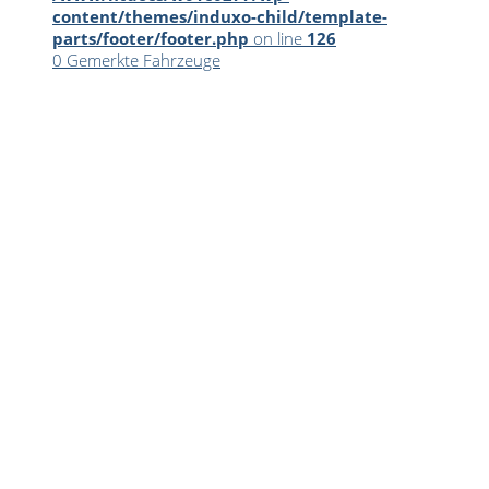
content/themes/induxo-child/template-
parts/footer/footer.php
on line
126
0
Gemerkte Fahrzeuge