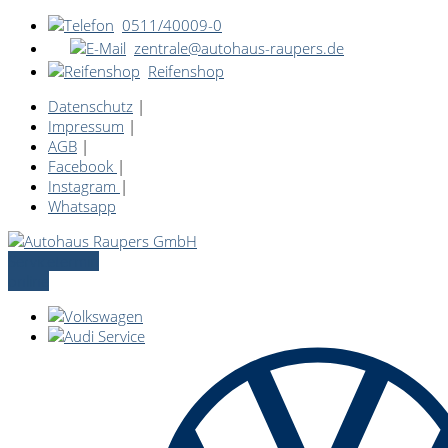
0511/40009-0
zentrale@autohaus-raupers.de
Reifenshop
Datenschutz
|
Impressum
|
AGB
|
Facebook
|
Instagram
|
Whatsapp
Servicetermin
online