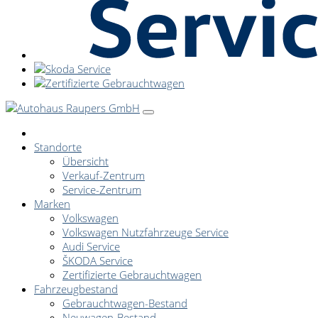
Standorte
Übersicht
Verkauf-Zentrum
Service-Zentrum
Marken
Volkswagen
Volkswagen Nutzfahrzeuge Service
Audi Service
ŠKODA Service
Zertifizierte Gebrauchtwagen
Fahrzeugbestand
Gebrauchtwagen-Bestand
Neuwagen-Bestand