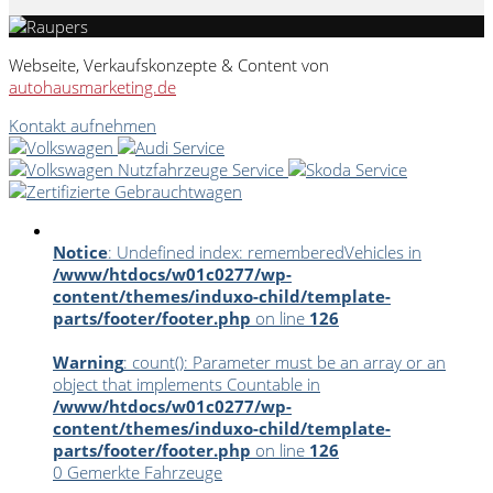
Webseite, Verkaufskonzepte & Content von
autohausmarketing.de
Kontakt aufnehmen
Notice
: Undefined index: rememberedVehicles in
/www/htdocs/w01c0277/wp-
content/themes/induxo-child/template-
parts/footer/footer.php
on line
126
Warning
: count(): Parameter must be an array or an
object that implements Countable in
/www/htdocs/w01c0277/wp-
content/themes/induxo-child/template-
parts/footer/footer.php
on line
126
0
Gemerkte Fahrzeuge