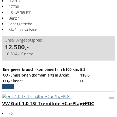
05/2023
17700
48 kW (65 PS)
Benzin
Schaltgetriebe
MwSt ausweisbar
Unser Angebotspreis:
12.500,-
10.504,- € netto
Energieverbrauch (kombiniert) in l/100 km:
5,2
CO₂-Emissionen (kombiniert) in g/km:
118,0
CO₂-Klasse:
D
Details
VW Golf 1.0 TSI Trendline +CarPlay+PDC
42