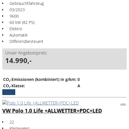
Gebrauchtfahrzeug
03/2023
9600
60 kW (82 PS)
Elektro
Automatik
Differenzbesteuert
Unser Angebotspreis:
14.990,-
CO₂-Emissionen (kombiniert) in g/km:
0
CO₂-Klasse:
A
Details
VW Polo 1.0 Life +ALLWETTER+PDC+LED
22
Kleinwagen