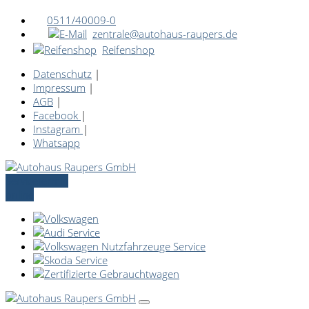
0511/40009-0
zentrale@autohaus-raupers.de
Reifenshop
Datenschutz
|
Impressum
|
AGB
|
Facebook
|
Instagram
|
Whatsapp
Servicetermin
online