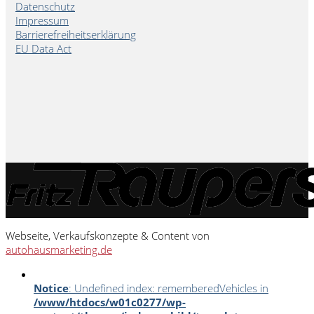
Datenschutz
Impressum
Barrierefreiheitserklärung
EU Data Act
Webseite, Verkaufskonzepte & Content von
autohausmarketing.de
Notice
: Undefined index: rememberedVehicles in
/www/htdocs/w01c0277/wp-