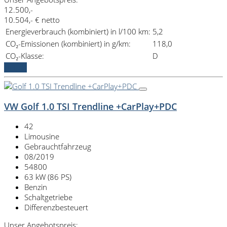
12.500,-
10.504,- € netto
Energieverbrauch (kombiniert) in l/100 km:
5,2
CO₂-Emissionen (kombiniert) in g/km:
118,0
CO₂-Klasse:
D
Details
VW Golf 1.0 TSI Trendline +CarPlay+PDC
42
Limousine
Gebrauchtfahrzeug
08/2019
54800
63 kW (86 PS)
Benzin
Schaltgetriebe
Differenzbesteuert
Unser Angebotspreis: