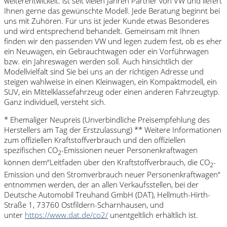
weiterentwickelt. ist seit vielen Jahren Partner von VW und liefert
Ihnen gerne das gewünschte Modell. Jede Beratung beginnt bei
uns mit Zuhören. Für uns ist jeder Kunde etwas Besonderes
und wird entsprechend behandelt. Gemeinsam mit Ihnen
finden wir den passenden VW und legen zudem fest, ob es eher
ein Neuwagen, ein Gebrauchtwagen oder ein Vorführwagen
bzw. ein Jahreswagen werden soll. Auch hinsichtlich der
Modellvielfalt sind Sie bei uns an der richtigen Adresse und
steigen wahlweise in einen Kleinwagen, ein Kompaktmodell, ein
SUV, ein Mittelklassefahrzeug oder einen anderen Fahrzeugtyp.
Ganz individuell, versteht sich.
* Ehemaliger Neupreis (Unverbindliche Preisempfehlung des
Herstellers am Tag der Erstzulassung) ** Weitere Informationen
zum offiziellen Kraftstoffverbrauch und den offiziellen
spezifischen CO
-Emissionen neuer Personenkraftwagen
2
können dem“Leitfaden über den Kraftstoffverbrauch, die CO
-
2
Emission und den Stromverbrauch neuer Personenkraftwagen“
entnommen werden, der an allen Verkaufsstellen, bei der
Deutsche Automobil Treuhand GmbH (DAT), Hellmuth-Hirth-
Straße 1, 73760 Ostfildern-Scharnhausen, und
unter
https://www.dat.de/co2/
unentgeltlich erhältlich ist.