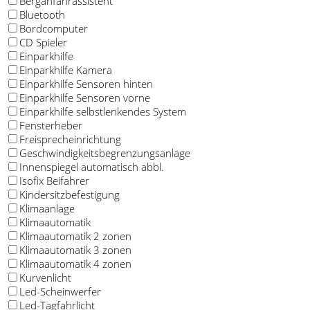
Berganfahrassistent
Bluetooth
Bordcomputer
CD Spieler
Einparkhilfe
Einparkhilfe Kamera
Einparkhilfe Sensoren hinten
Einparkhilfe Sensoren vorne
Einparkhilfe selbstlenkendes System
Fensterheber
Freisprecheinrichtung
Geschwindigkeitsbegrenzungsanlage
Innenspiegel automatisch abbl.
Isofix Beifahrer
Kindersitzbefestigung
Klimaanlage
Klimaautomatik
Klimaautomatik 2 zonen
Klimaautomatik 3 zonen
Klimaautomatik 4 zonen
Kurvenlicht
Led-Scheinwerfer
Led-Tagfahrlicht