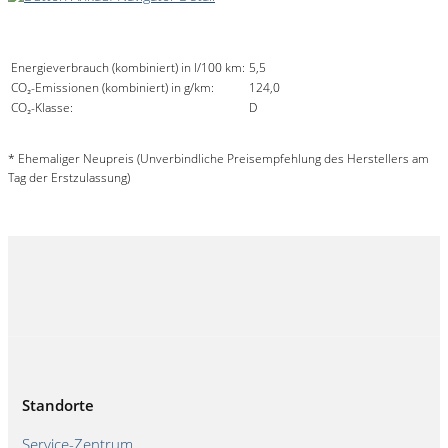
Umwelt und Normen
Energieverbrauch (kombiniert) in l/100 km:
5,5
CO₂-Emissionen (kombiniert) in g/km:
124,0
CO₂-Klasse:
D
* Ehemaliger Neupreis (Unverbindliche Preisempfehlung des Herstellers am
Tag der Erstzulassung)
Standorte
Service-Zentrum