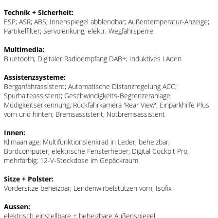
Technik + Sicherheit:
ESP; ASR; ABS; Innenspiegel abblendbar; Außentemperatur-Anzeige;
Partikelfilter; Servolenkung; elektr. Wegfahrsperre
Multimedia:
Bluetooth; Digitaler Radioempfang DAB+; Induktives LAden
Assistenzsysteme:
Berganfahrassistent; Automatische Distanzregelung ACC;
Spurhalteassistent; Geschwindigkeits-Begrenzeranlage;
Müdigkeitserkennung; Rückfahrkamera 'Rear View'; Einparkhilfe Plus
vorn und hinten; Bremsassistent; Notbremsassistent
Innen:
Klimaanlage; Multifunktionslenkrad in Leder, beheizbar;
Bordcomputer; elektrische Fensterheber; Digital Cockpit Pro,
mehrfarbig; 12-V-Steckdose im Gepäckraum
Sitze + Polster:
Vordersitze beheizbar; Lendenwirbelstützen vorn; Isofix
Aussen:
elektrisch einstellbare + beheizbare Außenspiegel