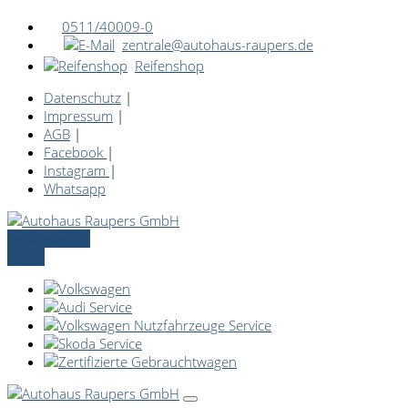
0511/40009-0
zentrale@autohaus-raupers.de
Reifenshop
Datenschutz
|
Impressum
|
AGB
|
Facebook
|
Instagram
|
Whatsapp
Servicetermin
online