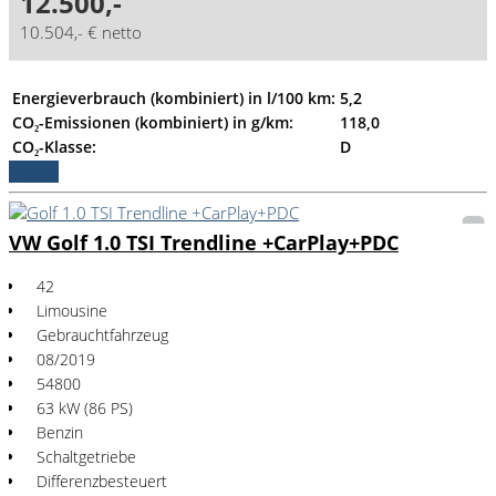
12.500,-
10.504,- € netto
Energieverbrauch (kombiniert) in l/100 km:
5,2
CO₂-Emissionen (kombiniert) in g/km:
118,0
CO₂-Klasse:
D
Details
VW Golf 1.0 TSI Trendline +CarPlay+PDC
42
Limousine
Gebrauchtfahrzeug
08/2019
54800
63 kW (86 PS)
Benzin
Schaltgetriebe
Differenzbesteuert