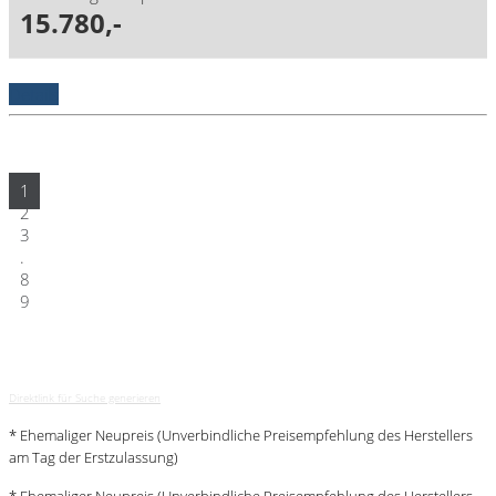
15.780,-
Details
1
2
3
.
8
9
Direktlink für Suche generieren
* Ehemaliger Neupreis (Unverbindliche Preisempfehlung des Herstellers
am Tag der Erstzulassung)