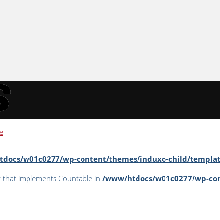
e
docs/w01c0277/wp-content/themes/induxo-child/template
ct that implements Countable in
/www/htdocs/w01c0277/wp-con