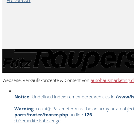
EU Data Act
Webseite, Verkaufskonzepte & Content von
autohausmarketing.d
Notice
: Undefined index: rememberedVehicles in
/www/ht
Warning
: count(): Parameter must be an array or an obje
parts/footer/footer.php
on line
126
0
Gemerkte Fahrzeuge